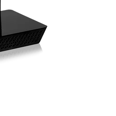
wordt geleverd m
chat.