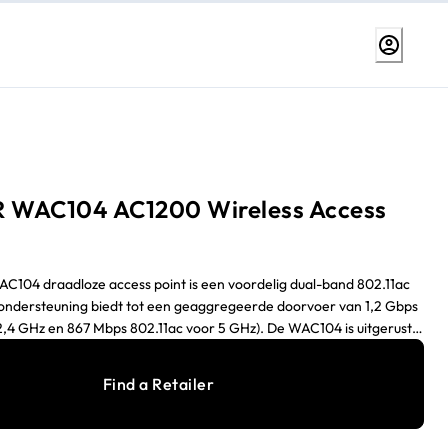
WAC104 AC1200 Wireless Access
104 draadloze access point is een voordelig dual-band 802.11ac
 ondersteuning biedt tot een geaggregeerde doorvoer van 1,2 Gbps
,4 GHz en 867 Mbps 802.11ac voor 5 GHz). De WAC104 is uitgerust
ernet-poorten om de draadloze doorvoer volledig te maximaliseren.
kt in de standalone-modus, heeft een intuïtieve
Find a Retailer
ace en een set van twee externe antennes. Het apparaat is ideaal
op zoek zijn naar een hoge doorvoer, uiterst superieure prestaties
ekking in zowel kleine bedrijven als thuiskantoren. De WAC104