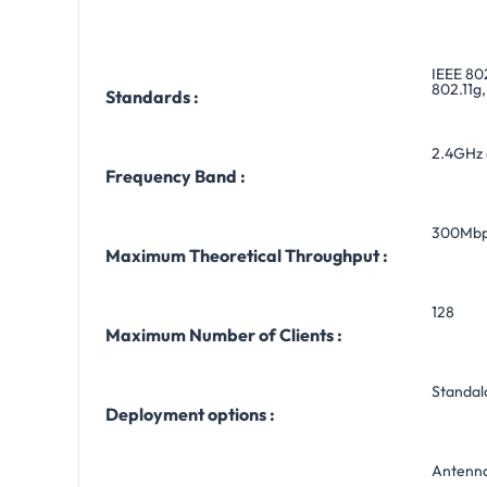
IEEE 802
802.11g,
Standards :
2.4GHz 
Frequency Band :
300Mbps
Maximum Theoretical Throughput :
128
Maximum Number of Clients :
Standal
Deployment options :
Antenna