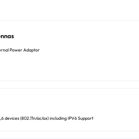
ennas
ernal Power Adaptor
E
,6 devices (802.11n/ac/ax) including IPV6 Support