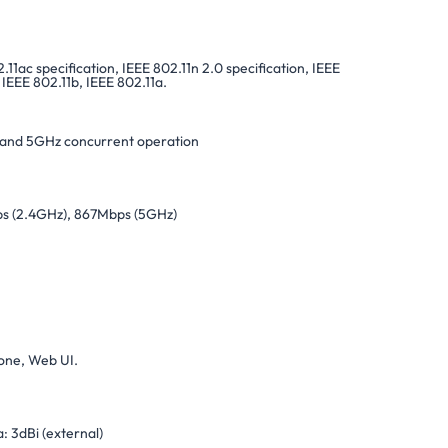
.11ac specification, IEEE 802.11n 2.0 specification, IEEE
 IEEE 802.11b, IEEE 802.11a.
and 5GHz concurrent operation
 (2.4GHz), 867Mbps (5GHz)
one, Web UI.
: 3dBi (external)