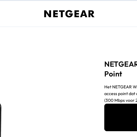
NETGEAR 
Point
Het NETGEAR WAC
access point dat
(300 Mbps voor 2
met vier (4) Eth
De WAC104 AP wer
gebruikersinterf
voor klanten die 
en uitgebreide d