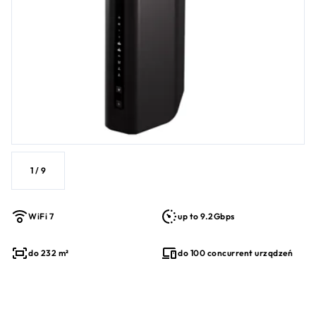
connections
NETGEAR routers are secure out of the box i built to stay
that way z automatic firmware updates i industry-leading
safety features to help protect you i your family
™
NETGEAR Armor
provides an automatic shield of security
dla your WiFi. Get real-time protection against hackers i
1
added privacy z VPN. 1 Rok subscription included.
Compatible z any internet service provider
1
/
9
WiFi 7
up to 9.2Gbps
do 232 m²
do 100 concurrent urządzeń