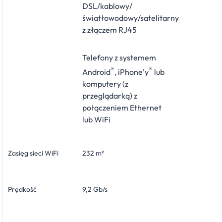
DSL/kablowy/
światłowodowy/satelitarny
z złączem RJ45
Telefony z systemem
®
®
Android
, iPhone’y
lub
komputery (z
przeglądarką) z
połączeniem Ethernet
lub WiFi
Zasięg sieci WiFi
232 m²
Prędkość
9,2 Gb/s