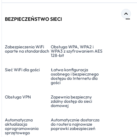
BEZPIECZEŃSTWO SIECI
Zabezpieczenia WiFi
Obsługa WPA, WPA2 i
oparte na standardach
WPA3 z szyfrowaniem AES
128-bit
Sieć WiFi dla gości
Łatwa konfiguracja
osobnego i bezpiecznego
dostępu do Internetu dla
gości
Obsługa VPN
Zapewnia bezpieczny
zdalny dostęp do sieci
domowej
Automatyczna
Automatycznie dostarcza
aktualizacja
do routera najnowsze
oprogramowania
poprawki zabezpieczeń
sprzętowego