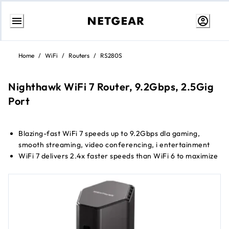
Przejdź
do
Home
/
WiFi
/
Routers
/
RS280S
treści
Nighthawk WiFi 7 Router, 9.2Gbps, 2.5Gig
Port
Blazing-fast WiFi 7 speeds up to 9.2Gbps dla gaming,
smooth streaming, video conferencing, i entertainment
WiFi 7 delivers 2.4x faster speeds than WiFi 6 to maximize
performance across all devices
Sleek new body z smaller footprint i high-performance
antennas dla up to 232 m² of WiFi coverage
2.5 Gig internet Port enables multi-gig speeds z the latest
Kabel or fiber internet service plans
2x 2.5 Gig i 2x 1 Gig LAN Porty dla fast Przewodowy