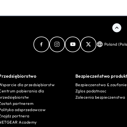
Poland (Pols
Przedsiębiorstwo
Bezpieczeństwo produk
Wsparcie dla przedsiębiorstw
Bezpieczenstwo & zaufanie
Centrum pobierania dla
Zglos podatnosc
przedsiębiorstw
Zalecenia bezpieczenstwa
Zostań partnerem
Polityka odsprzedawcow
Znajdz partnera
NETGEAR Academy