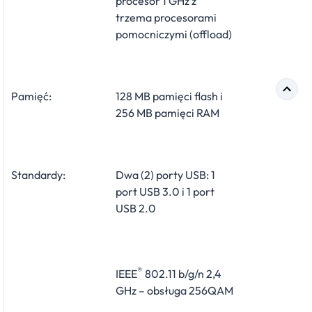
procesor 1 GHz z
trzema procesorami
pomocniczymi (offload)
Pamięć:
128 MB pamięci flash i
256 MB pamięci RAM
Standardy:
Dwa (2) porty USB: 1
port USB 3.0 i 1 port
USB 2.0
®
IEEE
802.11 b/g/n 2,4
GHz – obsługa 256QAM