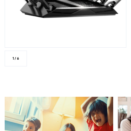
1
/
6