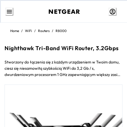
Przejdź
do
Home
/
WiFi
/
Routers
/
R8000
treści
Nighthawk Tri-Band WiFi Router, 3.2Gbps
Stworzony do łączenia się z każdym urządzeniem w Twoim domu,
ciesz się niesamowitą szybkością WiFi do 3,2 Gb / s,
dwurdzeniowym procesorem 1 GHz zapewniającym większy zasięg
i przełomową trójpasmową technologią WiFi. Dzięki technologii
NETGEAR Armor~~TM~~ zapewniającej zaawansowaną ochronę
przed zagrożeniami cybernetycznymi w domu i podłączonych
urządzeniach oraz funkcji Circle~~®~~ Inteligentne funkcje
kontroli rodzicielskiej, które ułatwiają zarządzanie zawartością.