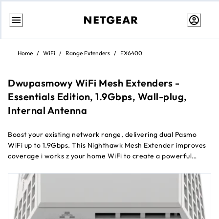
Przejdź
do
Home
/
WiFi
/
Range Extenders
/
EX6400
treści
Dwupasmowy WiFi Mesh Extenders -
Essentials Edition, 1.9Gbps, Wall-plug,
Internal Antenna
Boost your existing network range, delivering dual Pasmo
WiFi up to 1.9Gbps. This Nighthawk Mesh Extender improves
coverage i works z your home WiFi to create a powerful
System WiFi. Includes Mesh features Smart Roaming i one
WiFi name. Easily connect your smart home devices to your
network, no new WiFi names i passwords needed.