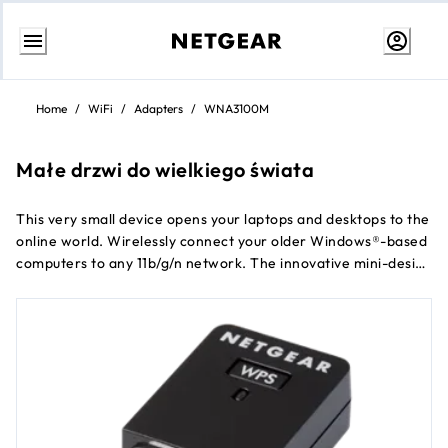
Przejdź
do
Home
/
WiFi
/
Adapters
/
WNA3100M
treści
Małe drzwi do wielkiego świata
This very small device opens your laptops and desktops to the
online world. Wirelessly connect your older Windows®-based
computers to any 11b/g/n network. The innovative mini-design
is perfect for tossing into your laptop bag and taking it
anywhere.