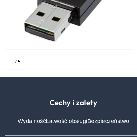
1
/
4
Cechy i zalety
Wydajność
Łatwość obsługi
Bezpieczeństwo