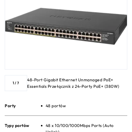
48-Port Gigabit Ethernet Unmanaged PoE+
1
/
7
Essentials Przełącznik z 24-Porty PoE+ (380W)
Porty
48 portów
Typy portów
48 x 10/100/1000Mbps Ports (Auto
Uplink)