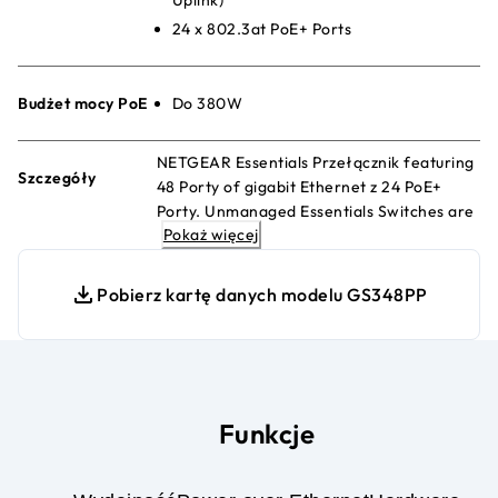
24 x 802.3at PoE+ Ports
Budżet mocy PoE
Do 380W
NETGEAR Essentials Przełącznik featuring
Szczegóły
48 Porty of gigabit Ethernet z 24 PoE+
Porty. Unmanaged Essentials Switches are
Pokaż więcej
easy, reliable, i affordable network
connectivity dla home i small offices.
Providing power i data from a single
Pobierz kartę danych modelu GS348PP
Ethernet Kabel.
Funkcje