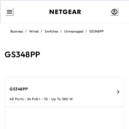
Przejdź
do
Business
/
Wired
/
Switches
/
Unmanaged
/
GS348PP
treści
GS348PP
GS348PP
48 Ports • 24 PoE+ • 1G • Up To 380 W