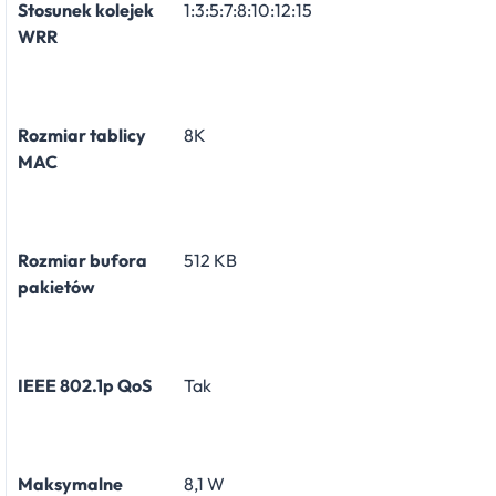
Stosunek kolejek
1:3:5:7:8:10:12:15
WRR
Rozmiar tablicy
8K
MAC
Rozmiar bufora
512 KB
pakietów
IEEE 802.1p QoS
Tak
Maksymalne
8,1 W