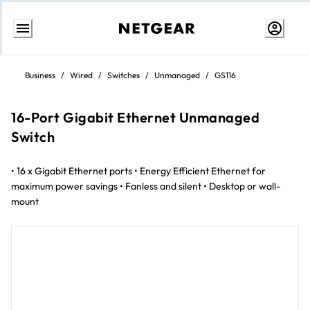
Przejdź
do
Business
/
Wired
/
Switches
/
Unmanaged
/
GS116
treści
16-Port Gigabit Ethernet Unmanaged
Switch
• 16 x Gigabit Ethernet ports • Energy Efficient Ethernet for
maximum power savings • Fanless and silent • Desktop or wall-
mount