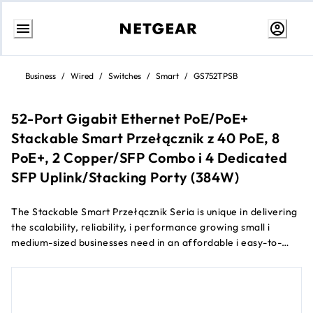
Przejdź
do
Business
/
Wired
/
Switches
/
Smart
/
GS752TPSB
treści
52-Port Gigabit Ethernet PoE/PoE+
Stackable Smart Przełącznik z 40 PoE, 8
PoE+, 2 Copper/SFP Combo i 4 Dedicated
SFP Uplink/Stacking Porty (384W)
The Stackable Smart Przełącznik Seria is unique in delivering
the scalability, reliability, i performance growing small i
medium-sized businesses need in an affordable i easy-to-
manage package.