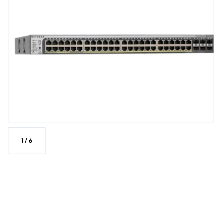
1
/
6