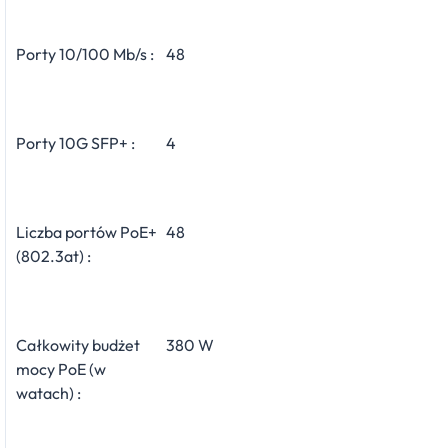
Porty 10/100 Mb/s :
48
Porty 10G SFP+ :
4
Liczba portów PoE+
48
(802.3at) :
Całkowity budżet
380 W
mocy PoE (w
watach) :