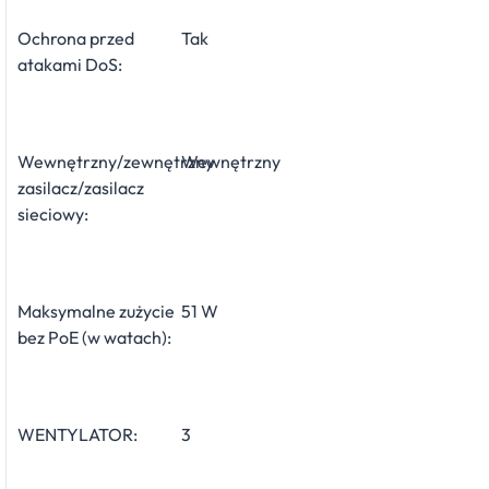
Ochrona przed
Tak
atakami DoS:
Wewnętrzny/zewnętrzny
Wewnętrzny
zasilacz/zasilacz
sieciowy:
Maksymalne zużycie
51 W
bez PoE (w watach):
WENTYLATOR:
3