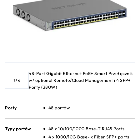
48-Port Gigabit Ethernet PoE+ Smart Przełącznik
w/ optional Remote/Cloud Management i 4 SFP+
1
/
6
Porty (380W)
Porty
48 portów
Typy portów
48 x 10/100/1000 Base-T RJ45 Ports
4 x 1000/10G Base- x Fiber SFP+ ports