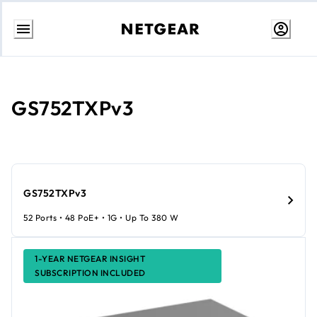
Przejdź
do
treści
GS752TXPv3
GS752TXPv3
52 Ports • 48 PoE+ • 1G • Up To 380 W
1-YEAR NETGEAR INSIGHT
SUBSCRIPTION INCLUDED