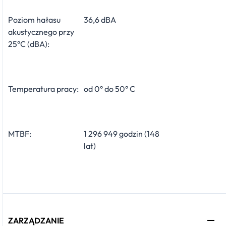
Poziom hałasu
36,6 dBA
akustycznego przy
25°C (dBA):
Temperatura pracy:
od 0° do 50° C
MTBF:
1 296 949 godzin (148
lat)
ZARZĄDZANIE