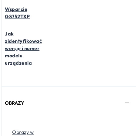
Wsparcie
GS752TXP
Jak
zidentyfikować
wersję i numer
modelu
urządzenia
OBRAZY
Obrazy w