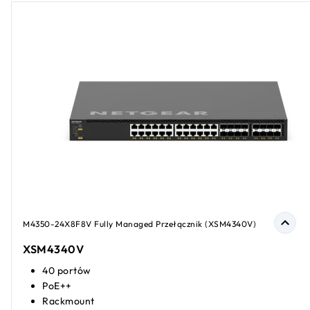
M4350-24X8F8V Fully Managed Przełącznik (XSM4340V​​)
XSM4340V​​
40 portów
PoE++
Rackmount