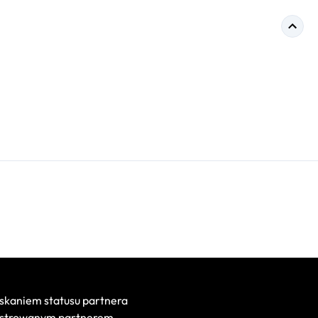
skaniem statusu partnera
jestrowanym partnerem