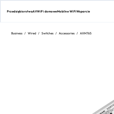
Przedsiębiorstwa
AV
WiFi domowe
Mobilne WiFi
Wsparcie
Przejdź
do
treści
Business
/
Wired
/
Switches
/
Accessories
/
AXM765