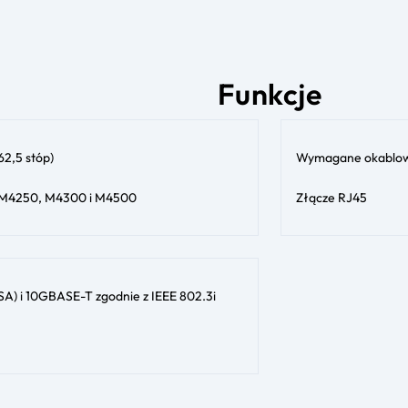
Funkcje
2,5 stóp)
Wymagane okablowa
h M4250, M4300 i M4500
Złącze RJ45
SA) i 10GBASE-T zgodnie z IEEE 802.3i