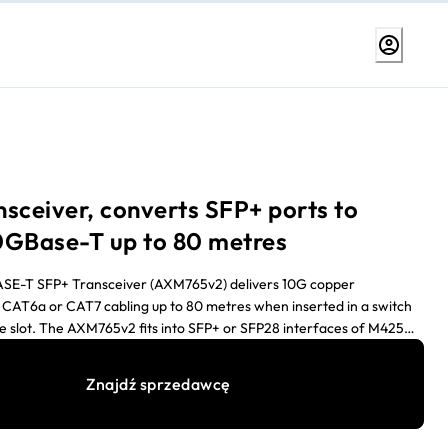
sceiver, converts SFP+ ports to
0GBase-T up to 80 metres
-T SFP+ Transceiver (AXM765v2) delivers 10G copper
h CAT6a or CAT7 cabling up to 80 metres when inserted in a switch
e slot. The AXM765v2 fits into SFP+ or SFP28 interfaces of M4250,
00 Managed Switches.
Znajdź sprzedawcę