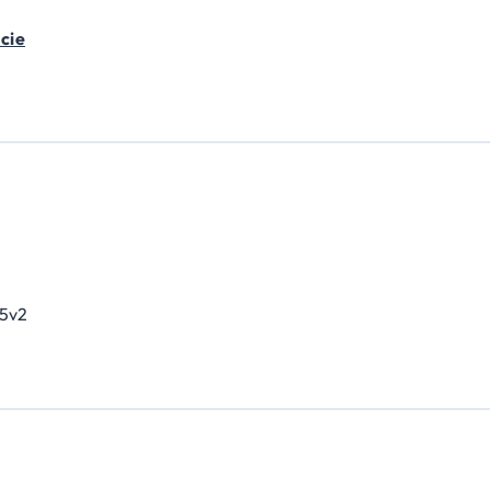
cie
5v2