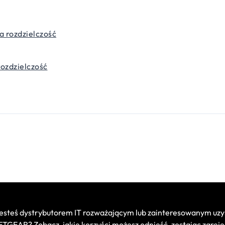
 rozdzielczość
rozdzielczość
jesteś dystrybutorem IT rozważającym lub zainteresowanym uzy
TGEAR? Zobacz, jakie korzyści możesz odnieść, zostając zare