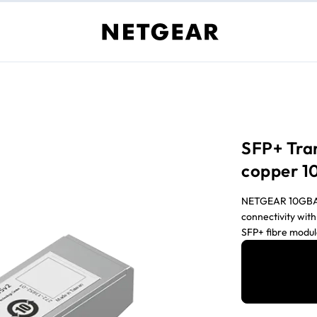
SFP+ Tran
copper 1
NETGEAR 10GBASE
connectivity wit
SFP+ fibre modul
M4300, and M45