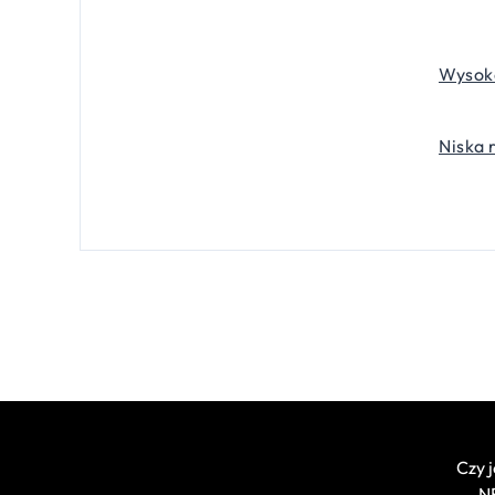
Wysoka
Niska 
Czy 
NE