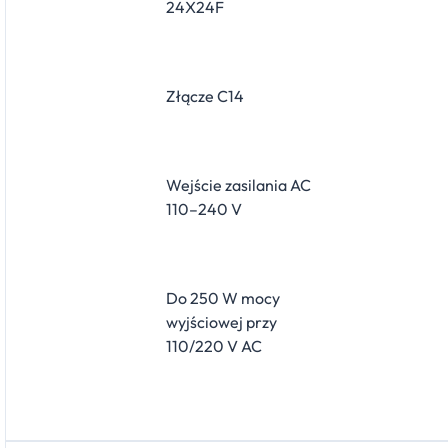
24X24F
Złącze C14
Wejście zasilania AC
110–240 V
Do 250 W mocy
wyjściowej przy
110/220 V AC