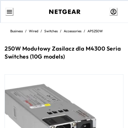
Przejdź
do
Business
/
Wired
/
Switches
/
Accessories
/
APS250W
treści
250W Modułowy Zasilacz dla M4300 Seria
Switches (10G models)