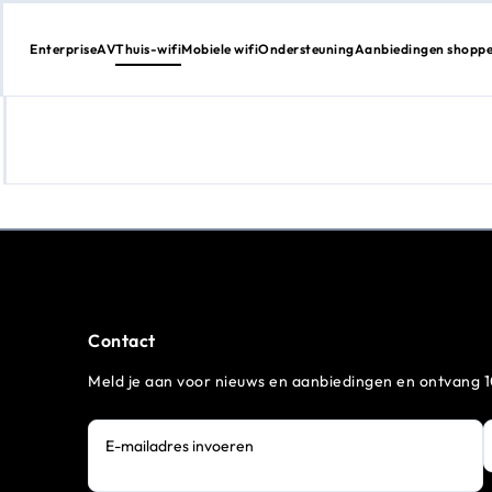
Enterprise
AV
Thuis-wifi
Mobiele wifi
Ondersteuning
Aanbiedingen shopp
Direct
naar
inhoud
Contact
Meld je aan voor nieuws en aanbiedingen en ontvang 1
E-mailadres invoeren