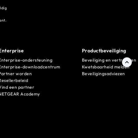
ldig
ant.
Enterprise
Productbeveiliging
Enterprise-ondersteuning
Beveiliging en vertrouwen
Enterprise-downloadcentrum
Kwetsbaarheid melden
Partner worden
Beveiligingsadviezen
Resellerbeleid
Vind een partner
NETGEAR Academy