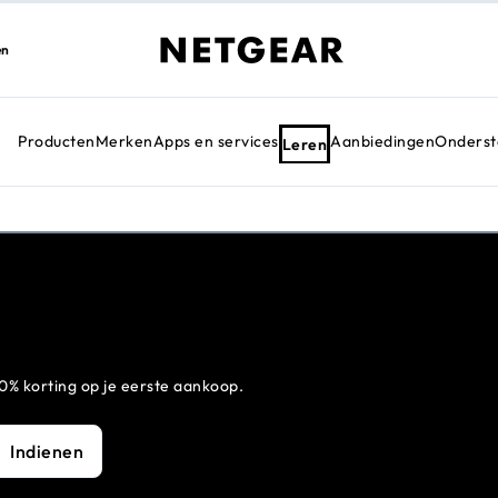
en
Producten
Merken
Apps en services
Aanbiedingen
Onderst
Leren
0% korting op je eerste aankoop.
Indienen