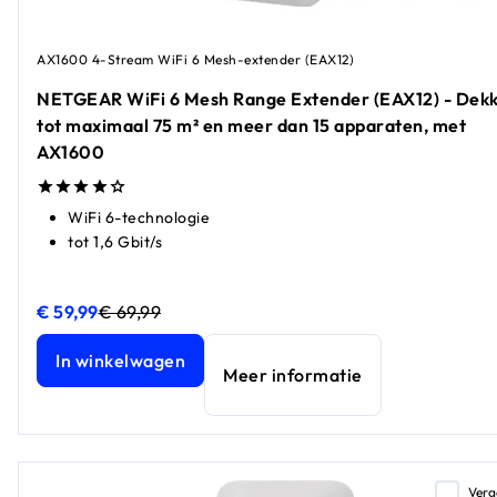
AX1600 4-Stream WiFi 6 Mesh-extender (EAX12)
NETGEAR WiFi 6 Mesh Range Extender (EAX12) - Dekk
tot maximaal 75 m² en meer dan 15 apparaten, met
AX1600
WiFi 6-technologie
tot 1,6 Gbit/s
€ 59,99
€ 69,99
NETGEAR WiFi 6 Mesh Range Extender (EAX12) - Dekking 
NETGEAR WiFi 6 Mesh Range Extender (EAX12) - Dekking 
In winkelwagen
Meer informatie
Verg