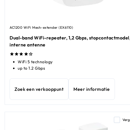
AC1200 WiFi Mesh-extender (EX6110)
Dual-band WiFi-repeater, 1,2 Gbps, stopcontactmodel
interne antenne
WiFi 5 technology
up to 1.2 Gbps
Zoek een verkooppunt
Meer informatie
Verg