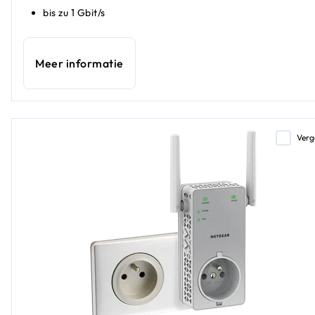
bis zu 1 Gbit/s
Meer informatie
Verg