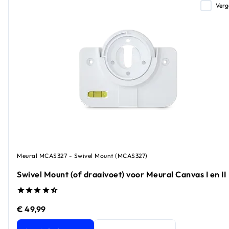
Verg
Meural MCAS327 - Swivel Mount (MCAS327)
Swivel Mount (of draaivoet) voor Meural Canvas I en II
€ 49,99
Swivel Mount (of draaivoet) voor Meural Canvas I en II
huidi