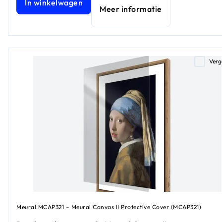
In winkelwagen
Meer informatie
Verg
Meural MCAP321 – Meural Canvas II Protective Cover (MCAP321)