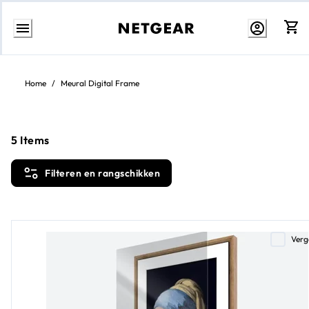
Direct
naar
inhoud
Home
/
Meural Digital Frame
5
Items
Filteren en rangschikken
Verg