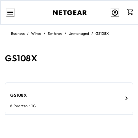
Direct
naar
Business
/
Wired
/
Switches
/
Unmanaged
/
GS108X
inhoud
GS108X
GS108X
8 Poorten • 1G