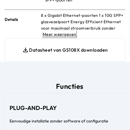
8 x Gigabit Ethernet-poorten 1 x 10G SFP+
Details
glasvezelpoort Energy Efficient Ethernet
voor maximaal stroomverbruik zonder
Meer weergeven
ventilator en stil Bureau- of wandmontage
Datasheet van GS108X downloaden
Functies
PLUG-AND-PLAY
Eenvoudige installatie zonder software of configuratie