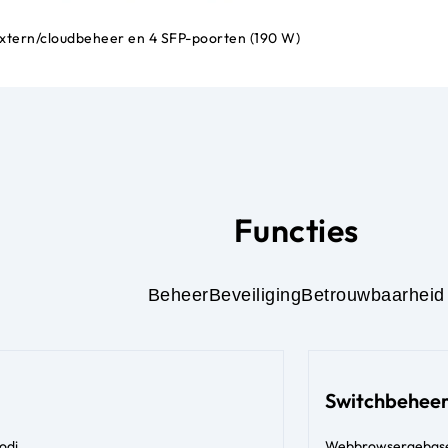
extern/cloudbeheer en 4 SFP-poorten (190 W)
Functies
Beheer
Beveiliging
Betrouwbaarheid
Switchbehee
odi
Webbrowsergebasee