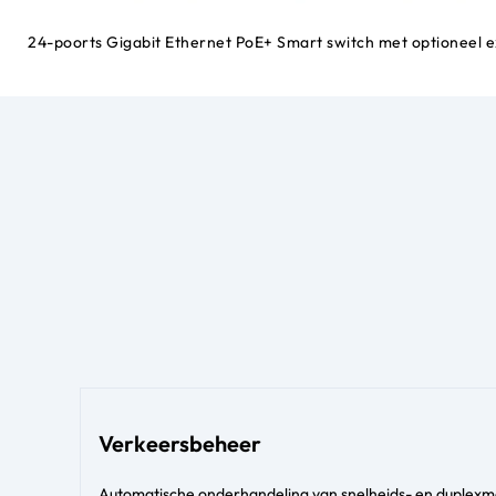
24-poorts Gigabit Ethernet PoE+ Smart switch met optioneel 
Verkeersbeheer
Automatische onderhandeling van snelheids- en duplexm