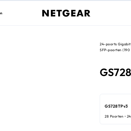
en
24-poorts Gigabit
SFP-poorten (190
GS72
GS728TPv3
28 Poorten • 24