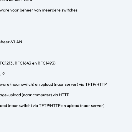
tware voor beheer van meerdere switches
beheer-VLAN
RFC1213, RFC1643 en RFC1493)
, 9
are (naar switch) en upload (naar server) via TFTP/HTTP
mage-upload (naar computer) via HTTP
oad (naar switch) via TFTP/HTTP en upload (naar server)