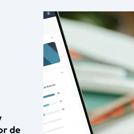
w
or de