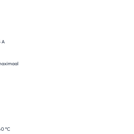
5 A
maximaal
40 °C