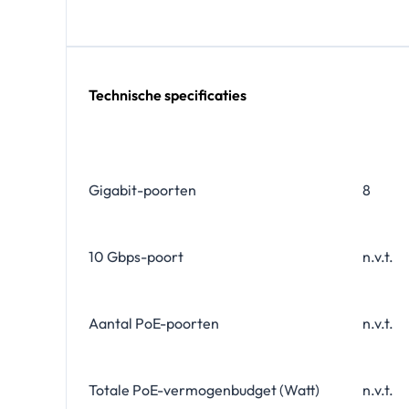
Technische specificaties
Gigabit-poorten
8
10 Gbps-poort
n.v.t.
Aantal PoE-poorten
n.v.t.
Totale PoE-vermogenbudget (Watt)
n.v.t.