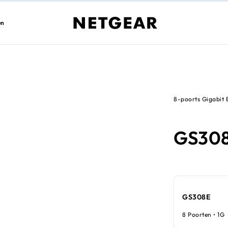
en
8-poorts Gigabit 
GS30
GS308E
8 Poorten • 1G