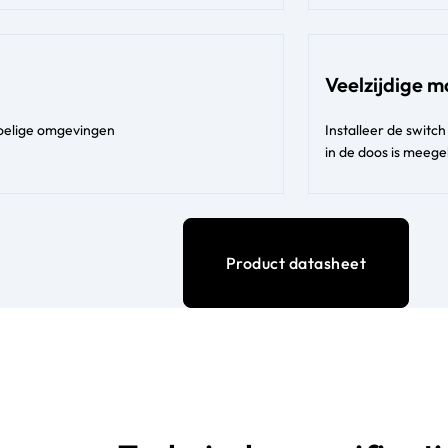
Veelzijdige 
voelige omgevingen
Installeer de switc
in de doos is meeg
Product datasheet