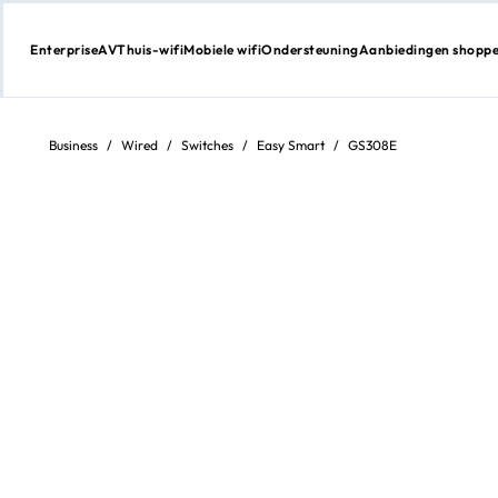
Enterprise
AV
Thuis-wifi
Mobiele wifi
Ondersteuning
Aanbiedingen shopp
Direct
naar
inhoud
Business
/
Wired
/
Switches
/
Easy Smart
/
GS308E