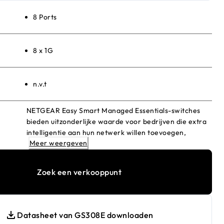
8 Ports
8 x 1G
n.v.t
NETGEAR Easy Smart Managed Essentials-switches
bieden uitzonderlijke waarde voor bedrijven die extra
intelligentie aan hun netwerk willen toevoegen,
Meer weergeven
verdergaand dan wat unmanaged switches kunnen
bieden.
Zoek een verkooppunt
Datasheet van GS308E downloaden