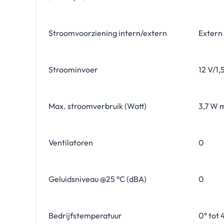
Stroomvoorziening intern/extern
Extern
Stroominvoer
12 V/1,
Max. stroomverbruik (Watt)
3,7 W 
Ventilatoren
0
Geluidsniveau @25 °C (dBA)
0
Bedrijfstemperatuur
0° tot 