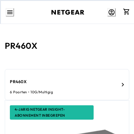
Direct
naar
inhoud
PR460X
PR460X
6 Poorten • 10G/multigig
4-JARIG NETGEAR INSIGHT-
ABONNEMENT INBEGREPEN