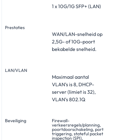
1 x 10G/1G SFP+ (LAN)
Prestaties
WAN/LAN-snelheid op
2,5G- of 10G-poort
bekabelde snelheid.
LAN/VLAN
Maximaal aantal
VLAN’s is 8, DHCP-
server (limiet is 32),
VLAN’s 802.1Q
Beveiliging
Firewall-
verkeersregels/planning,
poortdoorschakeling, port
triggering, stateful packet
inspection (SPI),