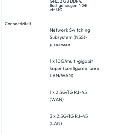
GHz, 2 GB DDR4,
flashgeheugen 4 GB
eMMC
Connectiviteit
Network Switching
Subsystem (NSS)-
processor
1 x 10G/multi‑gigabit
koper (configureerbare
LAN/WAN)
1 x 2,5G/1G RJ-45
(WAN)
3 x 2,5G/1G RJ-45
(LAN)