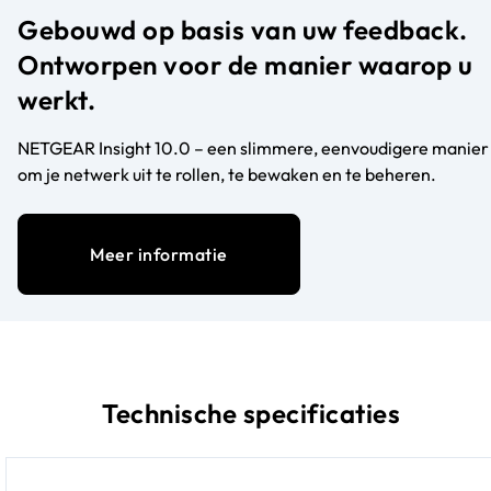
site VPN-verbindingen te creëren
Gebouwd op basis van uw feedback.
4 jaar NETGEAR Insight Remote Cloud
Ontworpen voor de manier waarop u
Management inbegrepen
werkt.
Voeg geavanceerde
dreigingspreventie, web- en DNS-
NETGEAR Insight 10.0 – een slimmere, eenvoudigere manier
beveiliging toe met een eenvoudige
om je netwerk uit te rollen, te bewaken en te beheren.
licentie-add-on.
Maak van uw PR460X een uitgebreide
beveiligingsgateway zonder dat u
Meer informatie
aparte hardware nodig hebt.
Technische specificaties