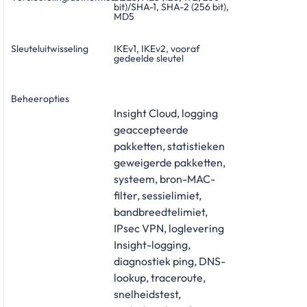
bit)/SHA-1, SHA-2 (256 bit),
MD5
Sleuteluitwisseling
IKEv1, IKEv2, vooraf
gedeelde sleutel
Beheeropties
Insight Cloud, logging
geaccepteerde
pakketten, statistieken
geweigerde pakketten,
systeem, bron-MAC-
filter, sessielimiet,
bandbreedtelimiet,
IPsec VPN, loglevering
Insight-logging,
diagnostiek ping, DNS-
lookup, traceroute,
snelheidstest,