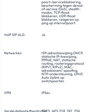
poort-/serviceblokkering,
bescherming tegen denial-
of-service (DoS), stealth-
modus, TCP-flood
blokkeren, UDP-flood
blokkeren, reageren op
ping op internetpoort.
VoIP SIP ALG
Ja
Netwerken
ISP-adrestoewijzing DHCP,
statische IP-toewijzing,
PPPoE, NAT, statische
routing, routeringsprotocol
(RIPv1, RIPv2), MAC-
adresklonen/-spoofing,
NTP-ondersteuning, UPnP,
Auto Uplink op
switchpoorten
VPN
IPSec
Versleuteling/authenticatie
3DES, AES (128, 192, 256