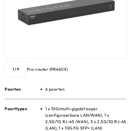
Pro-router (PR460X)
1
/
9
Poorten
6 poorten
Poorttypen
1 x 10G/multi-gigabit koper
(configureerbare LAN/WAN), 1 x
2,5G/1G RJ-45 (WAN), 3 x 2,5G/1G RJ-45
(LAN), 1 x 10G/1G SFP+ (LAN)