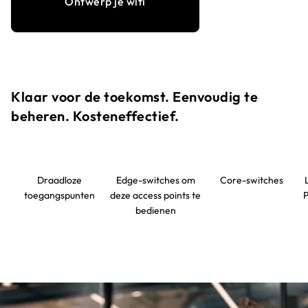
Ontwerp je wifi
Klaar voor de toekomst. Eenvoudig te
beheren. Kosteneffectief.​
Draadloze
Edge-switches om
Core-switches
toegangspunten
deze access points te
P
bedienen