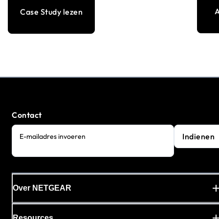
A
Case Study lezen
Contact
Indienen
E-mailadres invoeren
Over NETGEAR
Resources