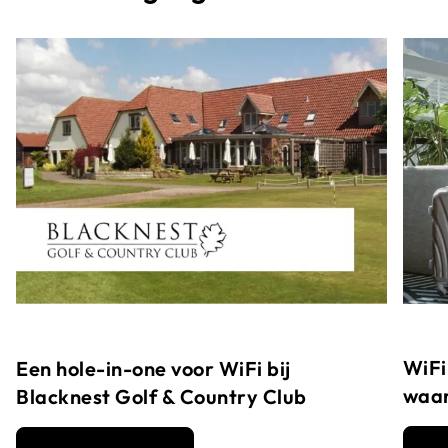
WiFi
Een hole-in-one voor WiFi bij
waar
Blacknest Golf & Country Club