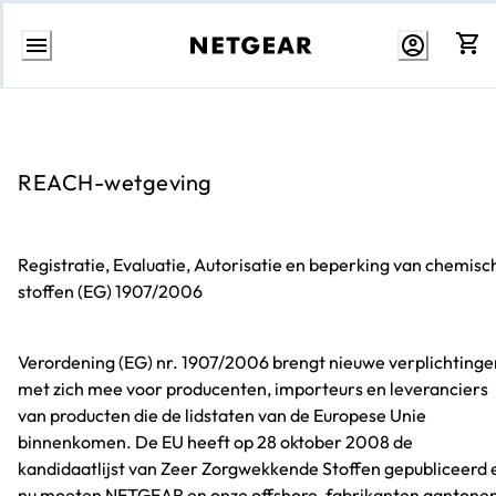
Direct
naar
inhoud
REACH-wetgeving
Registratie, Evaluatie, Autorisatie en beperking van chemisc
stoffen (EG) 1907/2006
Verordening (EG) nr. 1907/2006 brengt nieuwe verplichtinge
met zich mee voor producenten, importeurs en leveranciers
van producten die de lidstaten van de Europese Unie
binnenkomen. De EU heeft op 28 oktober 2008 de
kandidaatlijst van Zeer Zorgwekkende Stoffen gepubliceerd 
nu moeten NETGEAR en onze offshore-fabrikanten aantone