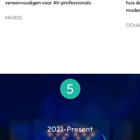
vereenvoudigen voor AV-professionals.
huis d
moder
M4300
O
Orb