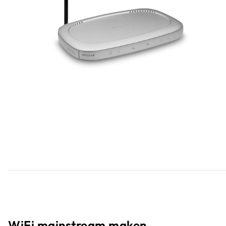
WiFi mainstream maken