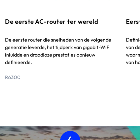
De eerste AC-router ter wereld
Eers
De eerste router die snelheden van de volgende
Defin
generatie leverde, het tijdperk van gigabit-WiFi
van d
inluidde en draadloze prestaties opnieuw
waarm
definieerde.
van ho
R6300