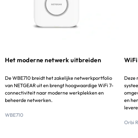
WiFi
Het moderne netwerk uitbreiden
Deze r
De WBE710 breidt het zakelijke netwerkportfolio
systee
van NETGEAR uit en brengt hoogwaardige WiFi 7-
omgevi
connectiviteit naar moderne werkplekken en
en her
beheerde netwerken.
levere
WBE710
O
rbi 