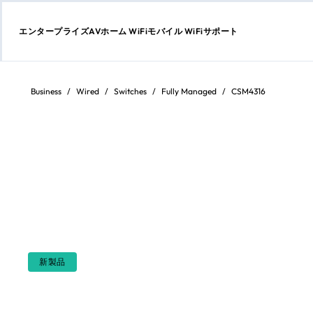
エンタープライズ
AV
ホーム WiFi
モバイル WiFi
サポート
コ
ン
テ
Business
/
Wired
/
Switches
/
Fully Managed
/
CSM4316
ン
ツ
に
ス
キ
ッ
プ
新製品