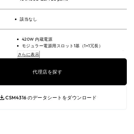
該当なし
420W 内蔵電源
モジュラー電源用スロット1基（1+1冗長）
APS600Wv3、APS1200Wv2、APS2000Wv2のいず
さらに表示
れも使用可能
Virtual Chassis スタッキングによりノンストップ転送
代理店を探す
(NSF)とヒットレスフェイルオーバーを実現
レイヤー3機能セットは静的・ポリシーベース・動的
ルーティングに対応
NETGEAR IGMP Plus™、NETGEAR AV OS™、
CSM4316 のデータシートをダウンロード
Engage ControllerがAV導入を高速化
AES67およびST2059-2アプリケーション向けに
SMPTE ST 2110 Grandmaster ClockおよびBoundary
Clockをサポート
各物理ポートのマルチカラーLEDがNETGEAR AV
OS™およびEngage Controllerのプロファイルカラー