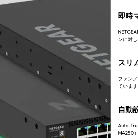
即時
NETGE
ンに対し
スリ
ファンノ
ています
自動
Auto-
M425