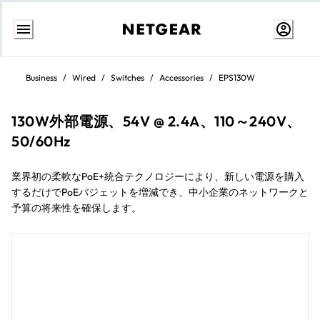
コ
ン
Business
/
Wired
/
Switches
/
Accessories
/
EPS130W
テ
ン
ツ
に
130W外部電源、54V @ 2.4A、110～240V、
ス
キ
50/60Hz
ッ
プ
業界初の柔軟なPoE+統合テクノロジーにより、新しい電源を購入
するだけでPoEバジェットを増減でき、中小企業のネットワークと
予算の将来性を確保します。