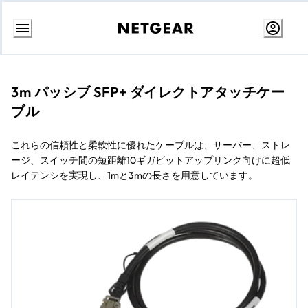
コ
ン
テ
ン
3m パッシブ SFP+ ダイレクトアタッチケー
ツ
ブル
に
ス
キ
ッ
これらの信頼性と柔軟性に優れたケーブルは、サーバー、ストレ
プ
ージ、スイッチ間の短距離10ギガビットアップリンク向けに超低
レイテンシを実現し、1mと3mの長さを用意しています。