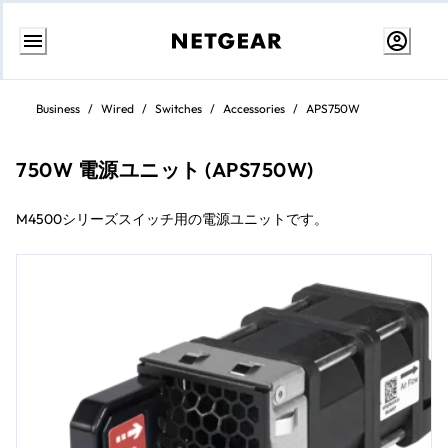
コ
ン
Business
/
Wired
/
Switches
/
Accessories
/
APS750W
テ
ン
ツ
に
750W 電源ユニット (APS750W)
ス
キ
ッ
M4500シリーズスイッチ用の電源ユニットです。
プ