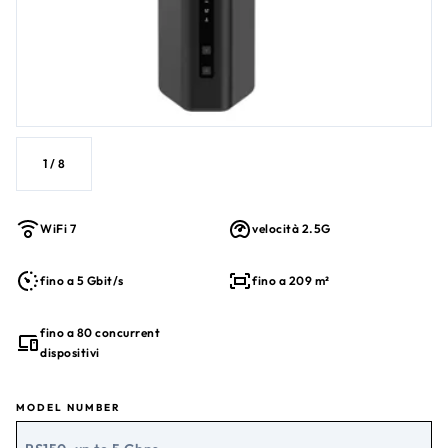
1
/
8
WiFi 7
velocità 2.5G
fino a 5 Gbit/s
fino a 209 m²
fino a 80 concurrent
dispositivi
MODEL NUMBER