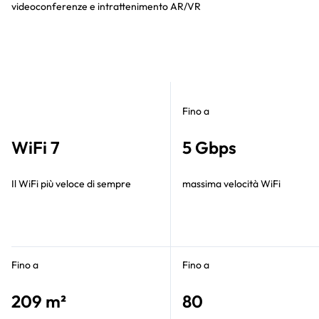
videoconferenze e intrattenimento AR/VR
Fino a
WiFi 7
5 Gbps
Il WiFi più veloce di sempre
massima velocità WiFi
Fino a
Fino a
209 m²
80