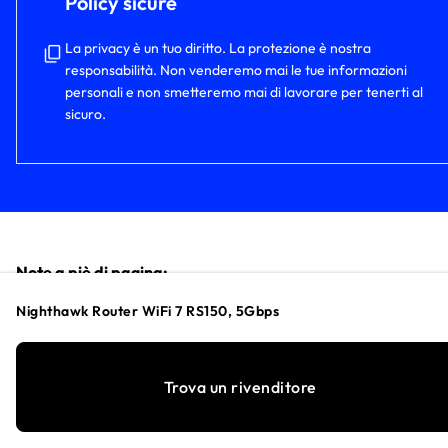
Policy sicure
La privacy è un tuo diritto. La protezione è nostra
responsabilità. Non venderemo mai le tue informazioni
personali e non smetteremo mai di lavorare per tenerti al
sicuro.
Note a piè di pagina:
Nighthawk Router WiFi 7 RS150, 5Gbps
†
Il livello massimo del segnale wireless è ricavato dalle
specifiche dello standard IEEE® 802.11. La trasmissione dei da
e la copertura wireless effettive variano e vengono ridotte in
Trova un rivenditore
base alla rete, alle normative del paese e alle condizioni
ambientali, tra cui il volume del traffico di rete, le limitazioni 
dispositivi e la costruzione di edifici. NETGEAR non rilascia