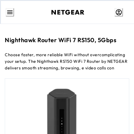
Passa
al
contenuto
Nighthawk Router WiFi 7 RS150, 5Gbps
Choose faster, more reliable WiFi without overcomplicating
your setup. The Nighthawk RS150 WiFi 7 Router by NETGEAR
delivers smooth streaming, browsing, e video calls con
improved efficiency e built-in security, powered by Doppia
Banda WiFi 7 designed to outperform WiFi 6 e keep everyday
devices running seamlessly.
Up to 5Gbps Doppia Banda WiFi 7 speeds
Covers up to 209 m²
Supports up to 80 connected devices
Lower latency e better efficiency than WiFi 6
Built-in security con WPA3, Guest WiFi, VPN
BE5000 WiFi 7 Performance