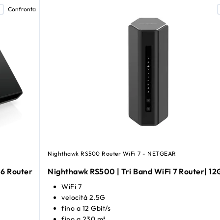
Confronta
Nighthawk RS500 Router WiFi 7 - NETGEAR
6 Router
Nighthawk RS500 | Tri Band WiFi 7 Router| 1
WiFi 7
velocità 2.5G
fino a 12 Gbit/s
fino a 230 m²