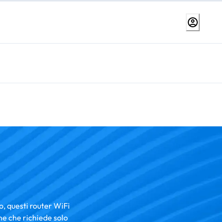
, questi router WiFi
one che richiede solo