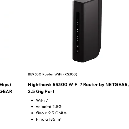
BE9300 Router WiFi (RS300)
Gbps)
Nighthawk RS300 WiFi 7 Router by NETGEAR,
TGEAR
2.5 Gig Port
WiFi 7
velocità 2.5G
fino a 9.3 Gbit/s
Fino a 185 m²