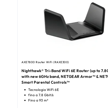
AXE7800 Router WiFi (RAXE300)
Nighthawk® Tri-Band WiFi 6E Router (up to 7.8
with new 6GHz band, NETGEAR Armor™ & NE
Smart Parental Controls™
Tecnologia WiFi 6E
fino a 7.8 Gbit/s
Fino a 93 m²