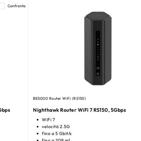
Confronta
BE5000 Router WiFi (RS150)
2Gbps
Nighthawk Router WiFi 7 RS150, 5Gbps
WiFi 7
velocità 2.5G
fino a 5 Gbit/s
fino a 209 m²