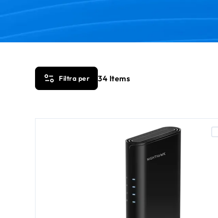
34
Items
Filtra per