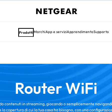
Marchi
App e servizi
Apprendimento
Supporto
Prodotti
Router WiFi
do contenuti in streaming, giocando o semplicemente navigando
e la copertura di cui la tua casa ha bisogno, con una configurazi