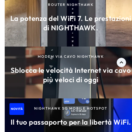
ROUTER NIGHTHAWK
La potenza del WiFi 7. Le prestazioni
di NIGHTHAWK.
MODEM VIA CAVO NIGHTHAWK
Sblocca le velocità Internet via cavo
più veloci di oggi
NIGHTHAWK 5G MOBILE HOTSPOT
NOVITÀ
Il tuo passaporto per la libertà WiFi.