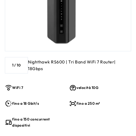
Nighthawk RS600 | Tri Band WiFi 7 Router|
1
/
10
18Gbps
WiFi 7
velocità 10G
fino a 18 Gbit/s
fino a 250 m²
fino a 150 concurrent
dispositivi