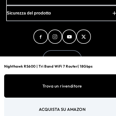
Sicurezza del prodotto
Italy (Italiano)
Nighthawk RS600 | Tri Band WiFi 7 Router| 18Gbps
Informativa sulla privacy
Trova un rivenditore
Preferenze cookie
Le tue scelte sulla privacy
Termini e condizioni
Accessibilità
ACQUISTA SU AMAZON
©
1996-2026
NETGEAR®