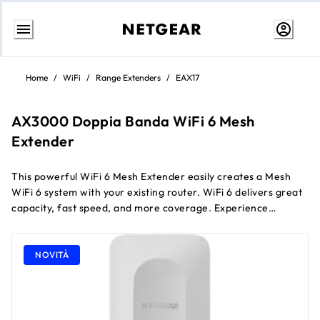
Passa
al
Home
/
WiFi
/
Range Extenders
/
EAX17
contenuto
AX3000 Doppia Banda WiFi 6 Mesh
Extender
This powerful WiFi 6 Mesh Extender easily creates a Mesh
WiFi 6 system with your existing router. WiFi 6 delivers great
capacity, fast speed, and more coverage. Experience
seamless WiFi coverage on more devices throughout your
home with speeds of up to 3 Gbps
NOVITÀ