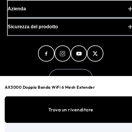
Azienda
Sicurezza del prodotto
Italy (Italiano)
AX3000 Doppia Banda WiFi 6 Mesh Extender
Informativa sulla privacy
Trova un rivenditore
Preferenze cookie
Le tue scelte sulla privacy
Termini e condizioni
Accessibilità