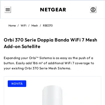
Passa
al
Home
/
WiFi
/
Mesh
/
RBE370
contenuto
Orbi 370 Serie Doppia Banda WiFi 7 Mesh
Add-on Satellite
Expanding your Orbi™ Sistema is as easy as the push of a
button. Easily add 186 m² of additional WiFi 7 coverage to
your existing Orbi 370 Serie Mesh Sistema.
NOVITÀ