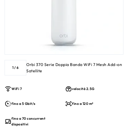
Orbi 370 Serie Doppia Banda WiFi 7 Mesh Add-on
1
/
6
Satellite
WiFi 7
velocità 2.5G
fino a 5 Gbit/s
fino a 120 m²
fino a 70 concurrent
dispositivi