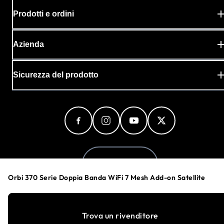
Prodotti e ordini
Azienda
Sicurezza del prodotto
Italy (Italiano)
Orbi 370 Serie Doppia Banda WiFi 7 Mesh Add-on Satellite
Informativa sulla privacy
Trova un rivenditore
Preferenze cookie