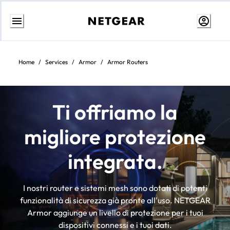
Passa
al
contenuto
Home
/
Services
/
Armor
/
Armor Routers
Ti offriamo la
migliore protezione
integrata.
I nostri router e sistemi mesh sono dotati di potenti
funzionalità di sicurezza già pronte all'uso. NETGEAR
Armor aggiunge un livello di protezione per i tuoi
dispositivi connessi e i tuoi dati.