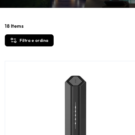
18
Items
Filtra e ordina