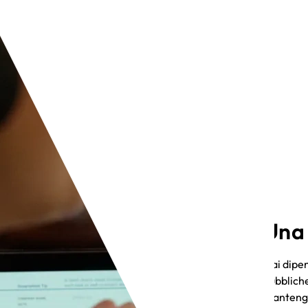
Una 
Dai dipen
pubbliche
mantengon