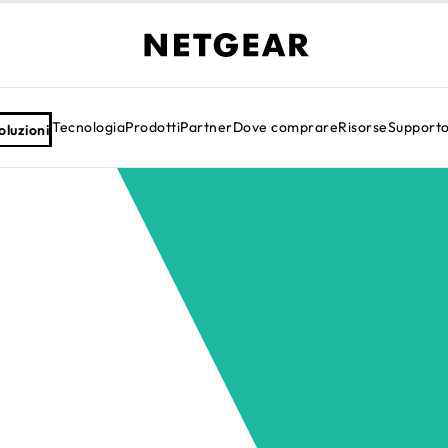
Tecnologia
Prodotti
Partner
Dove comprare
Risorse
Support
oluzioni