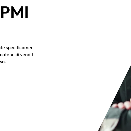
 PMI
tate specificamente
 catene di vendita
so.​