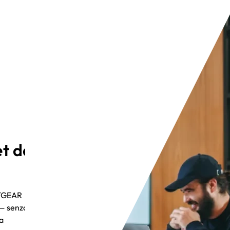
et da
NETGEAR
— senza il
na