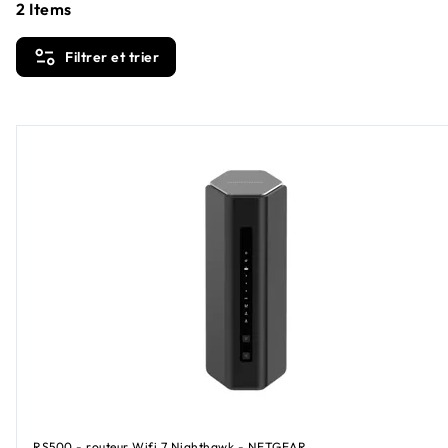
2
Items
Filtrer et trier
RS500 - routeur Wifi 7 Nighthawk - NETGEAR