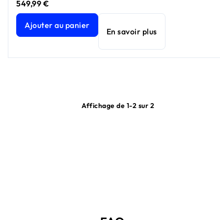
549,99 €
Nighthawk RS600 | Router WiFi 7 Tri Band | 18 Gbit/s
prix a
Ajouter au panier
En savoir plus
Affichage de 1-2 sur 2