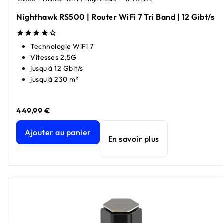
Nighthawk RS500 | Router WiFi 7 Tri Band | 12 Gibt/s
Technologie WiFi 7
Vitesses 2,5G
jusqu'à 12 Gbit/s
jusqu'à 230 m²
449,99 €
Nighthawk RS500 | Router WiFi 7 Tri Band | 12 Gibt/s
prix a
Ajouter au panier
En savoir plus