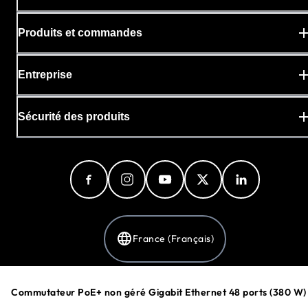
Produits et commandes
Entreprise
Sécurité des produits
France (Français)
Commutateur PoE+ non géré Gigabit Ethernet 48 ports (380 W)
Politique de confidentialité