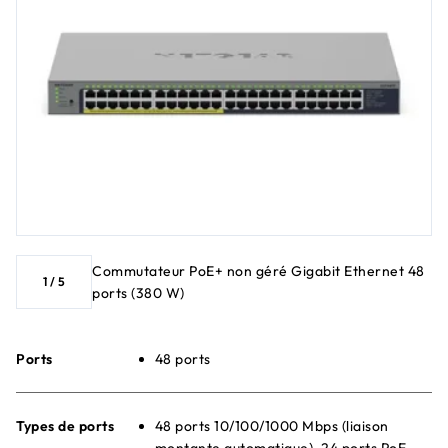
Commutateur PoE+ non géré Gigabit Ethernet 48
1
/
5
ports (380 W)
Ports
48 ports
Types de ports
48 ports 10/100/1000 Mbps (liaison
montante automatique), 24 ports PoE