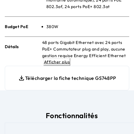
802.3af, 24 ports PoE+ 802.3at
Budget PoE
380W
48 ports Gigabit Ethernet avec 24 ports
Détails
PoE+ Commutateur plug and play, aucune
gestion requise Energy Efficient Ethernet
Afficher plus
pour des économies d'énergie maximales
Ventilateurs dynamiques pour un
fonctionnement silencieux Montage en
Télécharger la fiche technique GS748PP
rack ou sur bureau
Fonctionnalités