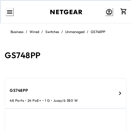
Aller
au
Business
/
Wired
/
Switches
/
Unmanaged
/
GS748PP
contenu
GS748PP
GS748PP
48 Ports • 24 PoE+ • 1 G • Jusqu'à 380 W