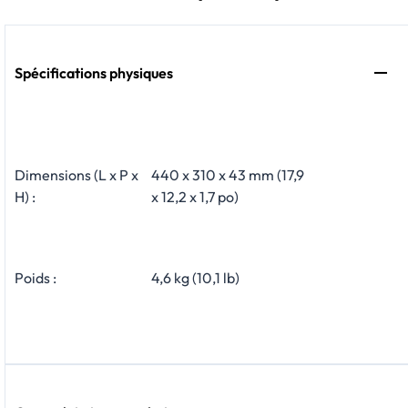
Spécifications physiques
Dimensions (L x P x
440 x 310 x 43 mm (17,9
H) :
x 12,2 x 1,7 po)
Poids :
4,6 kg (10,1 lb)