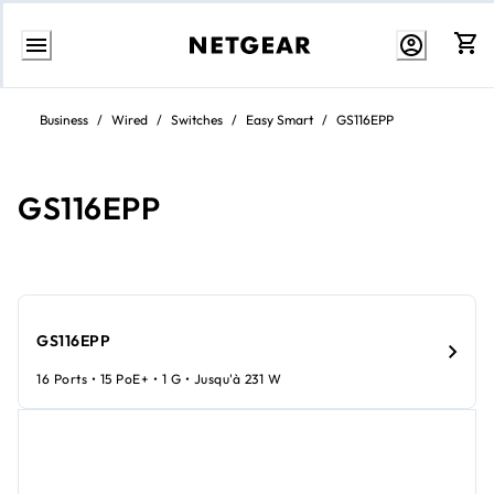
Aller
au
Business
/
Wired
/
Switches
/
Easy Smart
/
GS116EPP
contenu
GS116EPP
GS116EPP
16 Ports • 15 PoE+ • 1 G • Jusqu'à 231 W