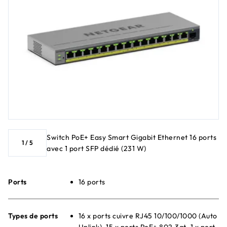
Switch PoE+ Easy Smart Gigabit Ethernet 16 ports
1
/
5
avec 1 port SFP dédié (231 W)
Ports
16 ports
Types de ports
16 x ports cuivre RJ45 10/100/1000 (Auto
Uplink), 15 x ports PoE+ 802.3at, 1 x port