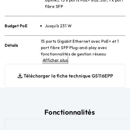
fibre SFP
Budget PoE
Jusqu'à 231 W
15 ports Gigabit Ethernet avec PoE+ et 1
Détails
port fibre SFP Plug-and-play avec
fonctionnalités de gestion réseau
Afficher plus
fondamentales Gestion QoS et VLAN
Ethernet économe en énergie pour des
économies d'énergie maximales Sans
Télécharger la fiche technique GS116EPP
ventilateur et silencieux Installation sur
bureau ou murale
Fonctionnalités