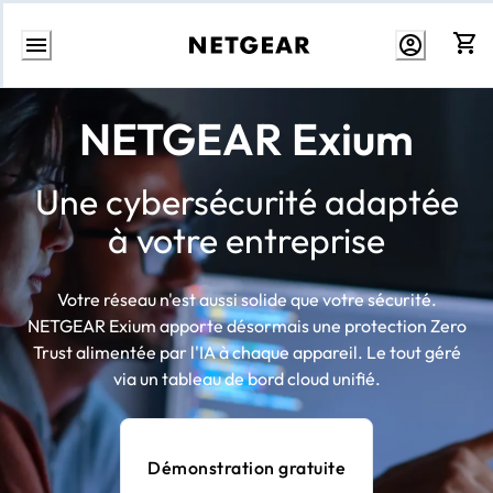
Aller
au
NETGEAR Exium
contenu
Une cybersécurité adaptée
à votre entreprise
Votre réseau n'est aussi solide que votre sécurité.
NETGEAR Exium apporte désormais une protection Zero
Trust alimentée par l'IA à chaque appareil. Le tout géré
via un tableau de bord cloud unifié.
Démonstration gratuite