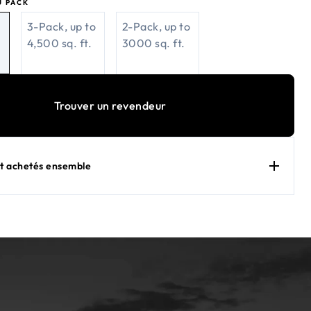
U PACK
3-Pack, up to
2-Pack, up to
4,500 sq. ft.
3000 sq. ft.
Trouver un revendeur
 achetés ensemble