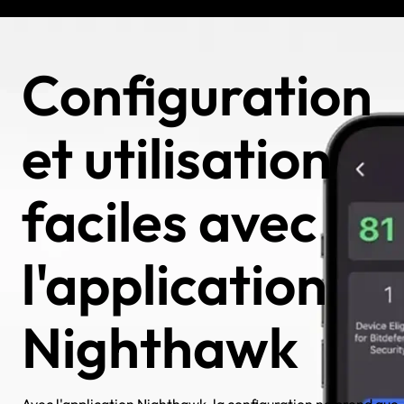
Configuration
et utilisation
faciles avec
l'application
Nighthawk