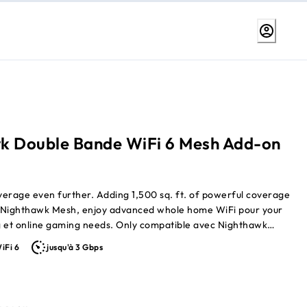
k Double Bande WiFi 6 Mesh Add-on
erage even further. Adding 1,500 sq. ft. of powerful coverage
ng Nighthawk Mesh, enjoy advanced whole home WiFi pour your
 et online gaming needs. Only compatible avec Nighthawk
t WiFi Systems (Models: MK72, MK73, MK73S).
iFi 6
jusqu'à 3 Gbps