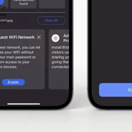
'un
vos
érer