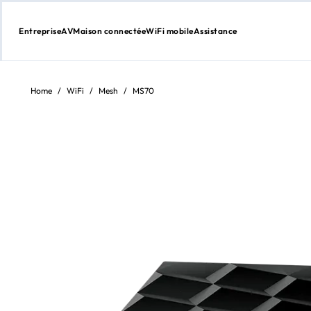
Entreprise
AV
Maison connectée
WiFi mobile
Assistance
Aller
au
contenu
Home
/
WiFi
/
Mesh
/
MS70