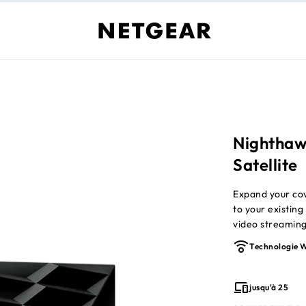
Nighthaw
Satellite
Expand your cov
to your existi
video streaming
Mesh Routers e
Technologie W
jusqu'à 25