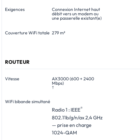
Exigences
Connexion Internet haut
débit vers un modem ou
une passerelle existant(e)
Couverture WiFi totale
279 m²
ROUTEUR
Vitesse
AX3000 (600 + 2400
Mbps)
†
WiFi bibande simultané
®
Radio 1 : IEEE
802.11b/g/n/ax 2,4 GHz
— prise en charge
1024-QAM