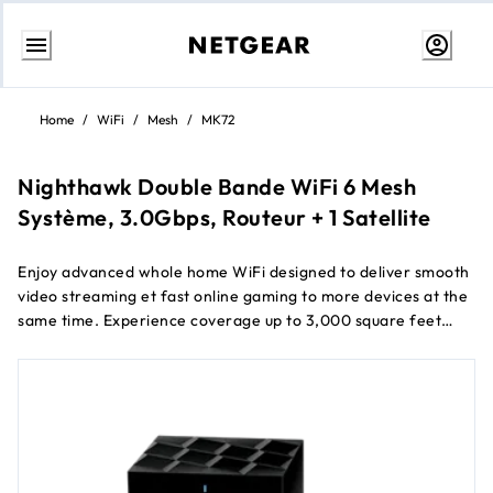
Aller
au
Home
/
WiFi
/
Mesh
/
MK72
contenu
Nighthawk Double Bande WiFi 6 Mesh
Système, 3.0Gbps, Routeur + 1 Satellite
Enjoy advanced whole home WiFi designed to deliver smooth
video streaming et fast online gaming to more devices at the
same time. Experience coverage up to 3,000 square feet
pour your home, including front et back yards, avec combined
†
speeds of 3.0Gbps.
Keep your family safe from online
threats avec an automatic shield of protection pour all your
connected devices from NETGEAR Armor™.