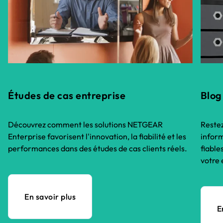
Études de cas entreprise
Blog
Découvrez comment les solutions NETGEAR
Restez
Enterprise favorisent l'innovation, la fiabilité et les
inform
performances dans des études de cas clients réels.
fiable
votre 
En savoir plus
E