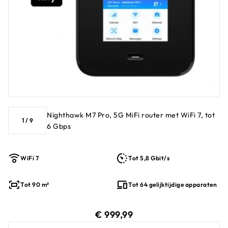
Nighthawk M7 Pro, 5G MiFi router met WiFi 7, tot
1
/
9
6 Gbps
WiFi 7
Tot 5,8 Gbit/s
Tot 90 m²
Tot 64 gelijktijdige apparaten
huidige prijs € 999,99
€ 999,99