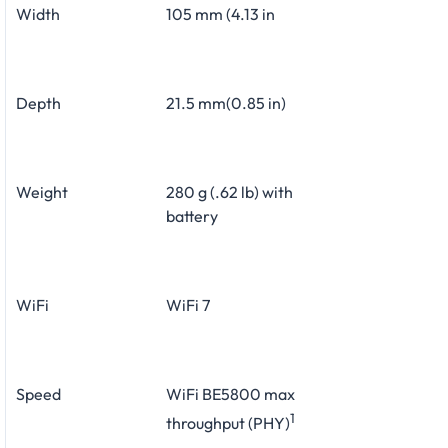
Width
105 mm (4.13 in
Depth
21.5 mm(0.85 in)
Weight
280 g (.62 lb) with
battery
WiFi
WiFi 7
Speed
WiFi BE5800 max
1
throughput (PHY)