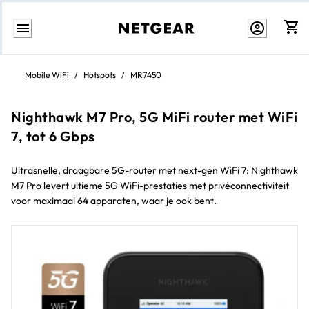
Direct
naar
Mobile WiFi
/
Hotspots
/
MR7450
inhoud
Nighthawk M7 Pro, 5G MiFi router met WiFi
7, tot 6 Gbps
Ultrasnelle, draagbare 5G-router met next-gen WiFi 7: Nighthawk
M7 Pro levert ultieme 5G WiFi-prestaties met privéconnectiviteit
voor maximaal 64 apparaten, waar je ook bent.