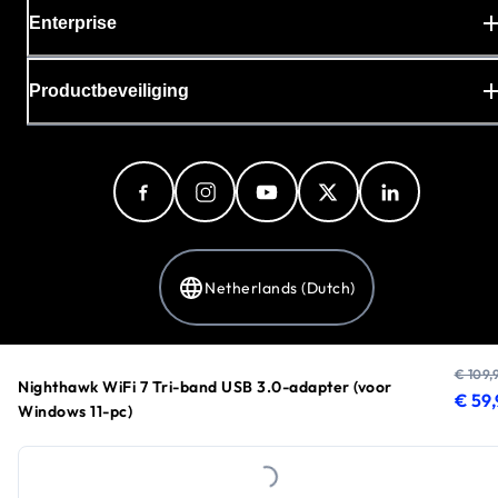
Enterprise
Productbeveiliging
Netherlands (Dutch)
€ 109,
Privacybeleid
Nighthawk WiFi 7 Tri-band USB 3.0-adapter (voor
huidi
oorsp
€ 59
Cookievoorkeuren
Windows 11-pc)
Loading...
Voorwaarden
©
1996-2026
NETGEAR®