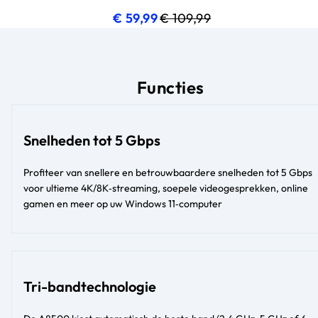
huidige prijs € 59,99
oorspronkelijke prijs
€ 59,99
€ 109,99
Functies
Snelheden tot 5 Gbps
Profiteer van snellere en betrouwbaardere snelheden tot 5 Gbps
voor ultieme 4K/8K‑streaming, soepele videogesprekken, online
gamen en meer op uw Windows 11‑computer
Tri-bandtechnologie