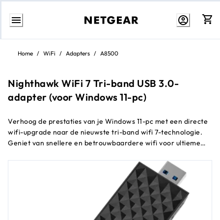
Direct
naar
Home
/
WiFi
/
Adapters
/
A8500
inhoud
Nighthawk WiFi 7 Tri-band USB 3.0-
adapter (voor Windows 11-pc)
Verhoog de prestaties van je Windows 11-pc met een directe
wifi-upgrade naar de nieuwste tri-band wifi 7-technologie.
Geniet van snellere en betrouwbaardere wifi voor ultieme
4K/8K-streaming, soepele videogesprekken, online gamen en
meer. Dankzij gedeelde tri-band detecteert de A8500
automatisch de juiste band voor je apparaat: 2,4 GHz, 5 GHz
of de 6 GHz-snelweg voor wifi 7-apparaten¹. Vind het beste
wifi-signaal en de beste dekking met de uitklapbare antenne.