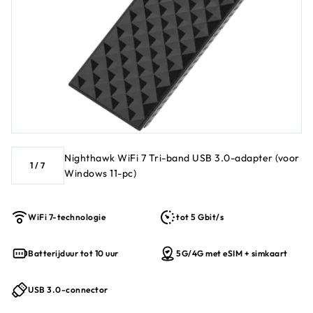
Nighthawk WiFi 7 Tri-band USB 3.0-adapter (voor
1
/
7
Windows 11-pc)
WiFi 7-technologie
tot 5 Gbit/s
Batterijduur tot 10 uur
5G/4G met eSIM + simkaart
USB 3.0-connector