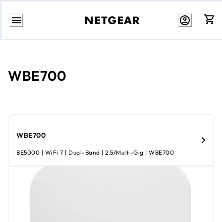
Direct
naar
inhoud
WBE700
WBE700
BE5000 | WiFi 7 | Dual-Band | 2.5/Multi-Gig | WBE700