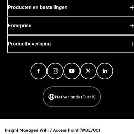
Producten en bestellingen
Enterprise
Productbeveiliging
Netherlands (Dutch)
Privacybeleid
Cookievoorkeuren
Insight Managed WiFi 7 Access Point (WBE700)