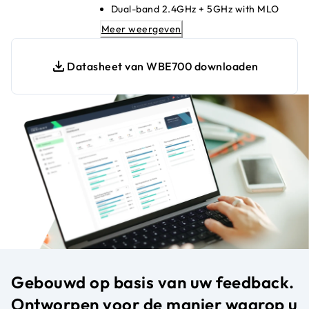
Dual-band 2.4GHz + 5GHz with MLO
2.5G PoE+ Ethernet uplink for high
Meer weergeven
speeds
Up to 8 SSIDs for secure segmentation
Datasheet van WBE700 downloaden
WPA3 encryption for strong network
security
Insight cloud-managed; no local
controller needed
Seamless mesh with NETGEAR Insight
APs
Compatible with WiFi 6/5/4 legacy
devices
Gebouwd op basis van uw feedback.
Ontworpen voor de manier waarop u