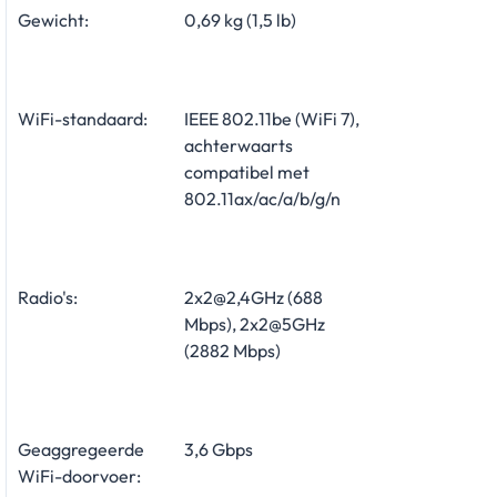
Gewicht:
0,69 kg (1,5 lb)
WiFi-standaard:
IEEE 802.11be (WiFi 7),
achterwaarts
compatibel met
802.11ax/ac/a/b/g/n
Radio's:
2x2@2,4GHz (688
Mbps), 2x2@5GHz
(2882 Mbps)
Geaggregeerde
3,6 Gbps
WiFi-doorvoer: