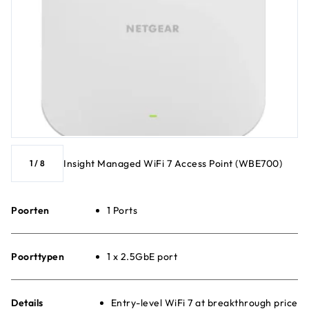
Insight Managed WiFi 7 Access Point (WBE700)
1
/
8
Poorten
1 Ports
Poorttypen
1 x 2.5GbE port
Details
Entry-level WiFi 7 at breakthrough price