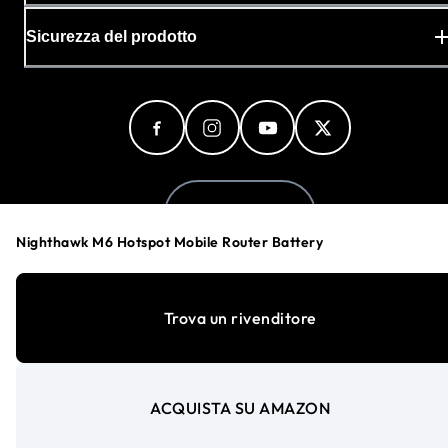
Sicurezza del prodotto
Italy (Italiano)
Nighthawk M6 Hotspot Mobile Router Battery
Informativa sulla privacy
Trova un rivenditore
Preferenze cookie
Le tue scelte sulla privacy
Termini e condizioni
Accessibilità
ACQUISTA SU AMAZON
©
1996-2026
NETGEAR®