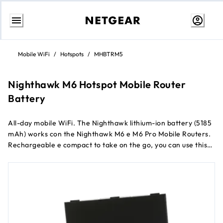
Passa
al
Mobile WiFi
/
Hotspots
/
MHBTRM5
contenuto
Nighthawk M6 Hotspot Mobile Router
Battery
All-day mobile WiFi. The Nighthawk lithium-ion battery (5185
mAh) works con the Nighthawk M6 e M6 Pro Mobile Routers.
Rechargeable e compact to take on the go, you can use this
as a backup battery per sharing your mobile Router con up to
32 WiFi devices all day long.