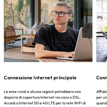
Connessione Internet principale
Conn
Le aree rurali e alcune regioni potrebbero non
Affida
disporre di copertura Internet via cavo o DSL.
per un
Accedi a Internet 5G e 4G LTE per la rete WiFi di
quando