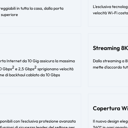
L'esclusiva tecnolo
giabili in tutta la casa, dalla porta
velocità Wi-Fi cost
o superiore
Streaming 8K
orta Internet da 10 Gig assicura la massima
Dallo streaming a 8K
2
2
mette d'accordo tutt
10 Gbps
e 2,5 Gbps
sprigionano velocità
zione di backhaul cablato da 10 Gbps
Copertura Wi
ponibili con l'esclusiva protezione avanzata
Il nuovo design ele
funzioni di sicurezza leader del settore per
360° in ogni angolo