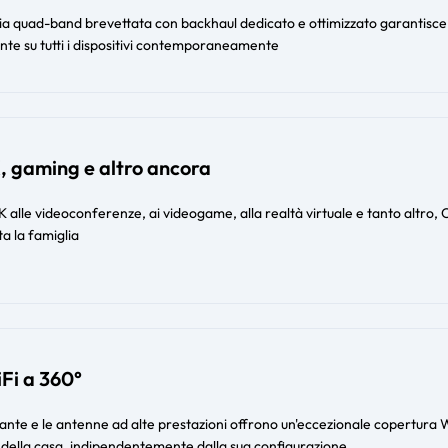
gia quad-band brevettata con backhaul dedicato e ottimizzato garantisce
ante su tutti i dispositivi contemporaneamente
, gaming e altro ancora
 alle videoconferenze, ai videogame, alla realtà virtuale e tanto altro, 
a la famiglia
Fi a 360°
gante e le antenne ad alte prestazioni offrono un'eccezionale copertura W
 della casa, indipendentemente dalla sua configurazione​​