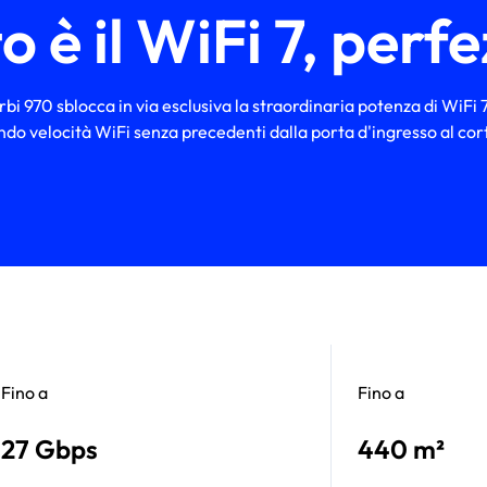
 è il WiFi 7, perf
bi 970 sblocca in via esclusiva la straordinaria potenza di WiFi 7
ndo velocità WiFi senza precedenti dalla porta d'ingresso al corti
Fino a
Fino a
27 Gbps
440 m²