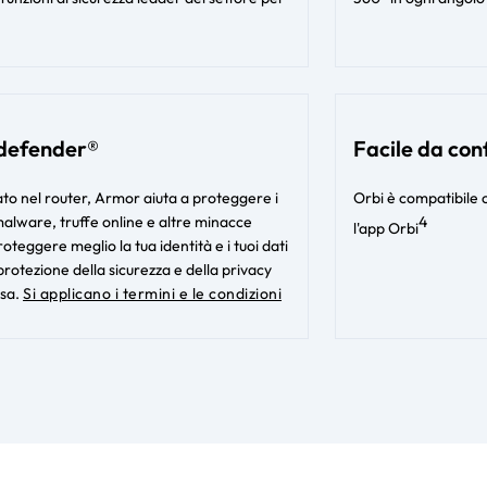
defender®
Facile da con
rato nel router, Armor aiuta a proteggere i
Orbi è compatibile 
 malware, truffe online e altre minacce
4
l'app Orbi​
eggere meglio la tua identità e i tuoi dati
rotezione della sicurezza e della privacy
usa.
Si applicano i termini e le condizioni