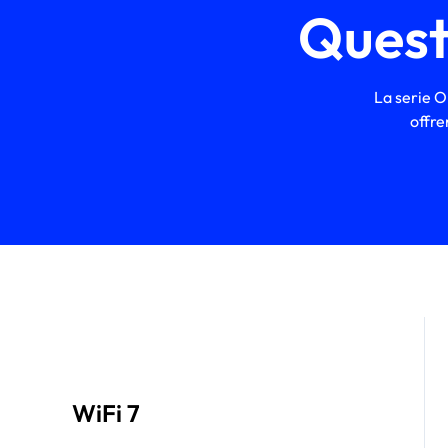
Questo
La serie Or
offre
WiFi 7