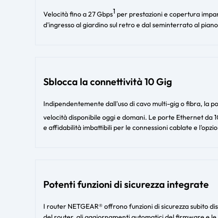
1
Velocità fino a 27 Gbps
per prestazioni e copertura impareg
d'ingresso al giardino sul retro e dal seminterrato al pian
Sblocca la connettività 10 Gig
Indipendentemente dall'uso di cavo multi-gig o fibra, la p
velocità disponibile oggi e domani. Le porte Ethernet da 
e affidabilità imbattibili per le connessioni cablate e l'op
Potenti funzioni di sicurezza integrate
I router NETGEAR® offrono funzioni di sicurezza subito dis
del router, gli aggiornamenti automatici del firmware e le 