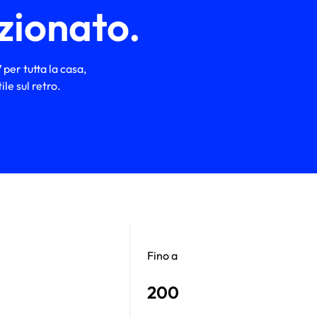
ezionato.
 per tutta la casa,
le sul retro.
Fino a
200