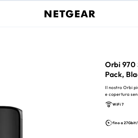
Orbi 970 
Pack, Bla
Il nostro Orbi p
e copertura senz
WiFi 7
fino a 27Gbit/