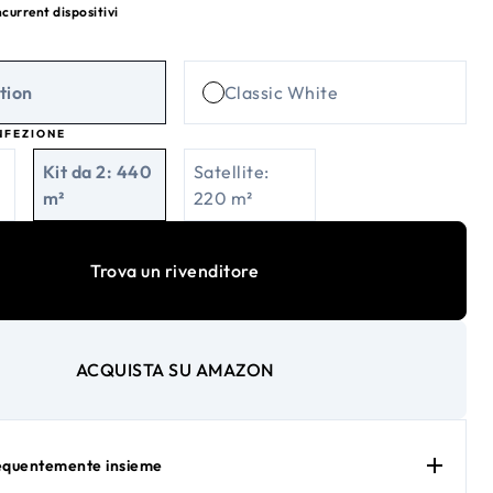
current dispositivi
tion
Classic White
NFEZIONE
Kit da 2: 440
Satellite:
m²
220 m²
Trova un rivenditore
ACQUISTA SU AMAZON
requentemente insieme