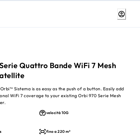
 Serie Quattro Bande WiFi 7 Mesh
tellite
Orbi™ Sistema is as easy as the push of a button. Easily add
ional WiFi 7 coverage to your existing Orbi 970 Serie Mesh
er.
velocità 10G
s
fino a 220 m²