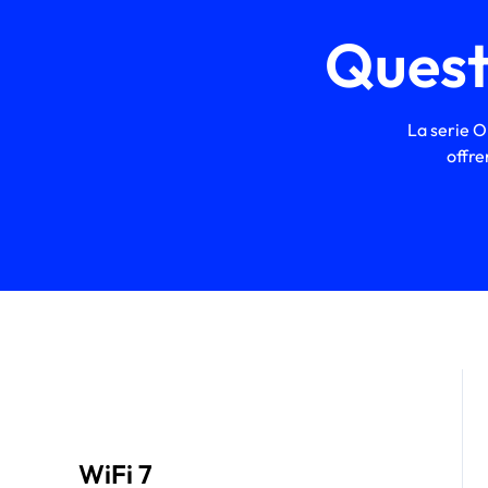
Questo
La serie Or
offre
WiFi 7