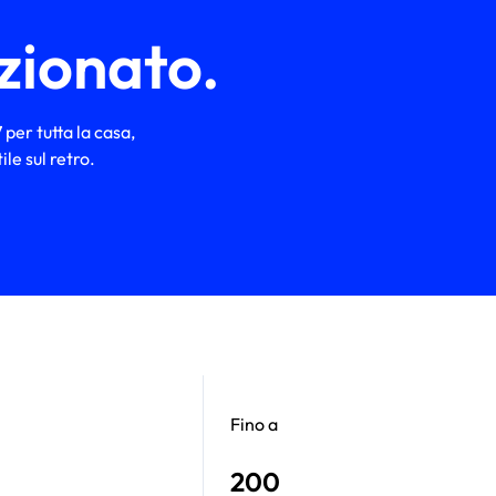
ezionato.
 per tutta la casa,
le sul retro.
Fino a
200