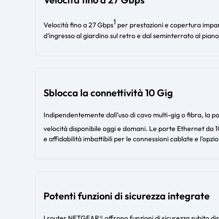
1
Velocità fino a 27 Gbps
per prestazioni e copertura impareg
d'ingresso al giardino sul retro e dal seminterrato al pian
Sblocca la connettività 10 Gig
Indipendentemente dall'uso di cavo multi-gig o fibra, la p
velocità disponibile oggi e domani. Le porte Ethernet da 
e affidabilità imbattibili per le connessioni cablate e l'op
Potenti funzioni di sicurezza integrate
I router NETGEAR® offrono funzioni di sicurezza subito dis