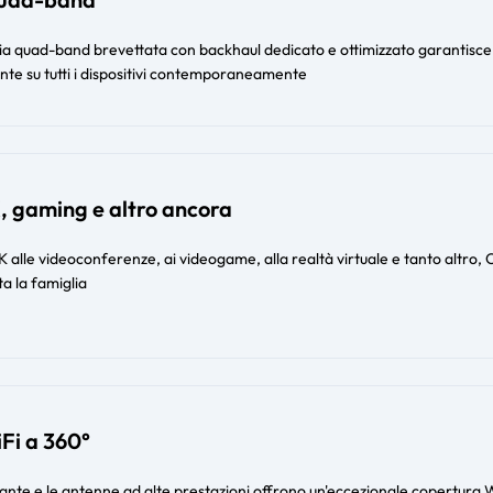
gia quad-band brevettata con backhaul dedicato e ottimizzato garantisce
ante su tutti i dispositivi contemporaneamente
, gaming e altro ancora
 alle videoconferenze, ai videogame, alla realtà virtuale e tanto altro, 
a la famiglia
Fi a 360°
gante e le antenne ad alte prestazioni offrono un'eccezionale copertura W