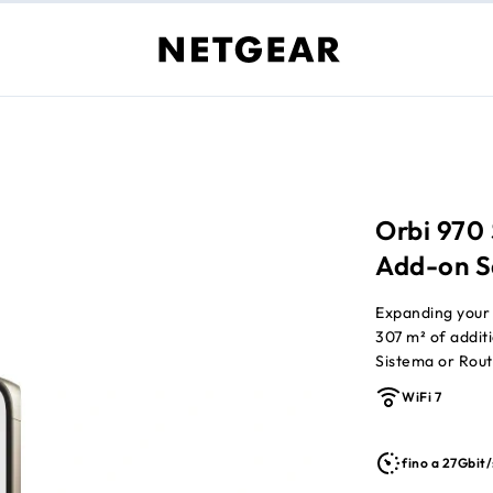
Orbi 970
Add-on Sa
Expanding your 
307 m² of addit
Sistema or Rout
WiFi 7
fino a 27Gbit/