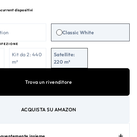
current dispositivi
tion
Classic White
NFEZIONE
Kit da 2: 440
Satellite:
m²
220 m²
Trova un rivenditore
ACQUISTA SU AMAZON
requentemente insieme