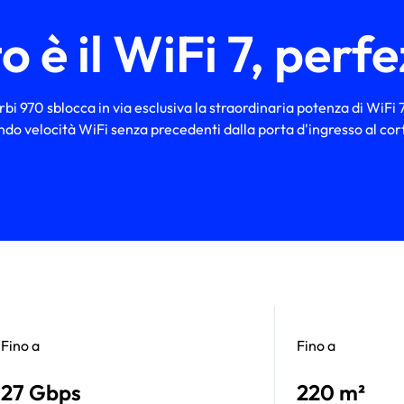
 è il WiFi 7, perf
bi 970 sblocca in via esclusiva la straordinaria potenza di WiFi 7
ndo velocità WiFi senza precedenti dalla porta d'ingresso al corti
Fino a
Fino a
27 Gbps
220 m²