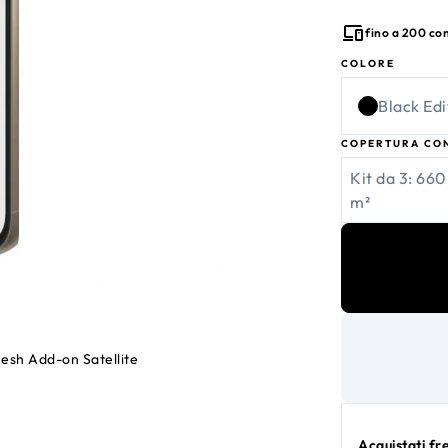
fino a 200 con
COLORE
Black Edi
COPERTURA CO
Kit da 3: 660
m²
esh Add-on Satellite
Acquistati f