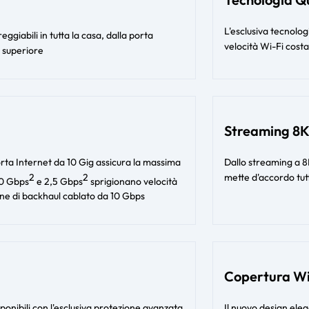
L'esclusiva tecnolo
giabili in tutta la casa, dalla porta
velocità Wi-Fi cost
o superiore
Streaming 8K
orta Internet da 10 Gig assicura la massima
Dallo streaming a 8K
2
2
mette d'accordo tutt
10 Gbps
e 2,5 Gbps
sprigionano velocità
zione di backhaul cablato da 10 Gbps
Copertura Wi
ponibili con l'esclusiva protezione avanzata
Il nuovo design ele