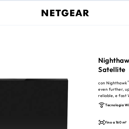
Nighthaw
Satellite
con Nighthawk
even further, u
reliable, e fas
ensures you are
Tecnologia Wi
Nighthawk Tri-B
fino a 160 m²