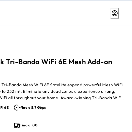
k Tri-Banda WiFi 6E Mesh Add-on
®
Tri-Banda Mesh WiFi 6E Satellite expand powerful Mesh WiFi
p to 232 m². Eliminate any dead zones e experience strong,
t WiFi all throughout your home. Award-winning Tri-Banda WiFi
 getting the best possible speeds on your connected devices.
Fi 6E
fino a 5.7 Gbps
anda Mesh WiFi 6E Sistema (MK93S) required (sold separately)
fino a 100